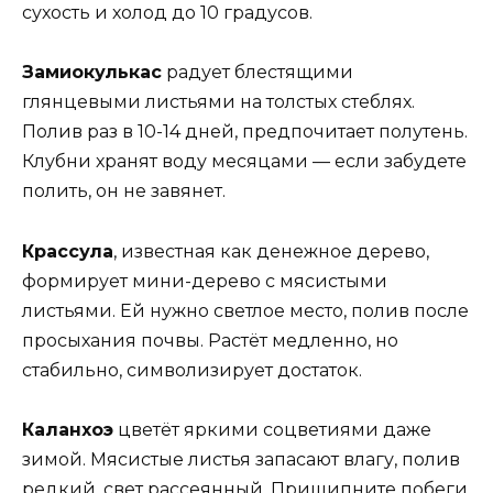
сухость и холод до 10 градусов.
Замиокулькас
радует блестящими
глянцевыми листьями на толстых стеблях.
Полив раз в 10-14 дней, предпочитает полутень.
Клубни хранят воду месяцами — если забудете
полить, он не завянет.
Крассула
, известная как денежное дерево,
формирует мини-дерево с мясистыми
листьями. Ей нужно светлое место, полив после
просыхания почвы. Растёт медленно, но
стабильно, символизирует достаток.
Каланхоэ
цветёт яркими соцветиями даже
зимой. Мясистые листья запасают влагу, полив
редкий, свет рассеянный. Прищипните побеги