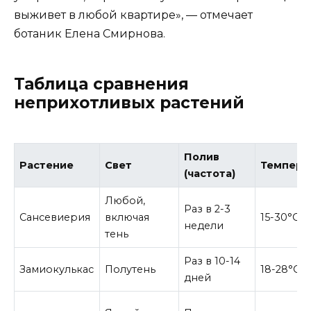
выживет в любой квартире», — отмечает
ботаник Елена Смирнова.
Таблица сравнения
неприхотливых растений
Полив
Растение
Свет
Темпера
(частота)
Любой,
Раз в 2-3
Сансевиерия
включая
15-30°C
недели
тень
Раз в 10-14
Замиокулькас
Полутень
18-28°C
дней