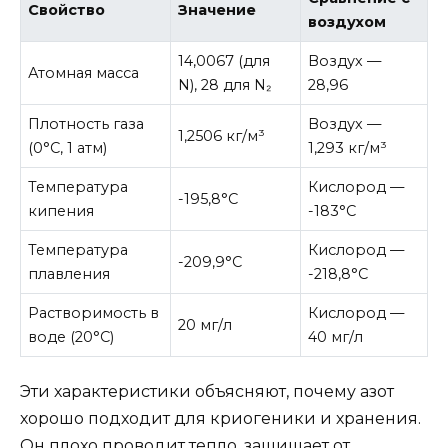
Свойство
Значение
воздухом
14,0067 (для
Воздух —
Атомная масса
N), 28 для N₂
28,96
Плотность газа
Воздух —
1,2506 кг/м³
(0°C, 1 атм)
1,293 кг/м³
Температура
Кислород —
-195,8°C
кипения
-183°C
Температура
Кислород —
-209,9°C
плавления
-218,8°C
Растворимость в
Кислород —
20 мг/л
воде (20°C)
40 мг/л
Эти характеристики объясняют, почему азот
хорошо подходит для криогеники и хранения.
Он плохо проводит тепло, защищает от