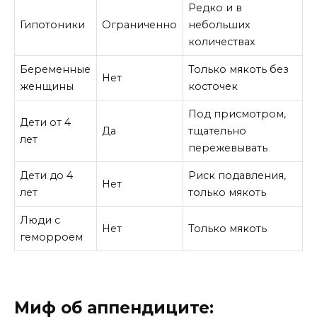
Редко и в
Гипотоники
Ограниченно
небольших
количествах
Беременные
Только мякоть без
Нет
женщины
косточек
Под присмотром,
Дети от 4
Да
тщательно
лет
пережевывать
Дети до 4
Риск подавления,
Нет
лет
только мякоть
Люди с
Нет
Только мякоть
геморроем
Миф об аппендиците: